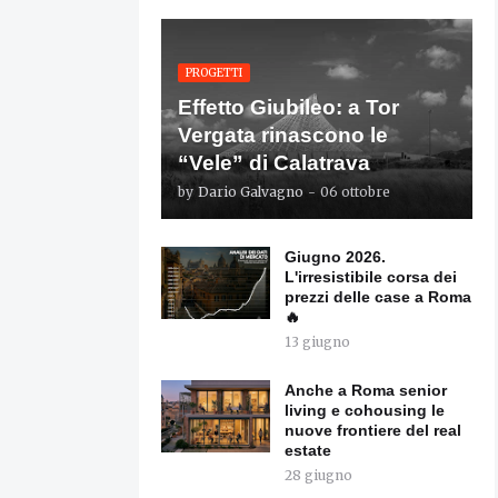
PROGETTI
Effetto Giubileo: a Tor
Vergata rinascono le
“Vele” di Calatrava
by
Dario Galvagno
-
06 ottobre
Giugno 2026.
L'irresistibile corsa dei
prezzi delle case a Roma
🔥
13 giugno
Anche a Roma senior
living e cohousing le
nuove frontiere del real
estate
28 giugno