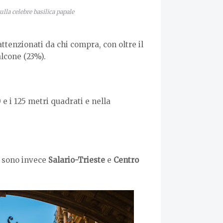
ulla celebre basilica papale
attenzionati da chi compra, con oltre il
alcone (23%).
e i 125 metri quadrati e nella
sti sono invece
Salario-Trieste
e
Centro