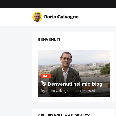
BENVENUTI
INFO
👋 Benvenuti nel mio blog
by
Dario Galvagno
-
June 14, 2026
KELLER WILLIAMS REALTY