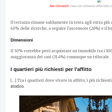
San Giovanni
: casa con terrazzo affacciato s
Il terrazzo rimane saldamente in testa agli extra più 
40% delle ricerche, a seguire l’ascensore (26%) e il b
Dimensioni
Il 30% vorrebbe però acquistare un immobile tra i 100 
maggioranza dei casi (31.4%) comunque un trilocale.
I quartieri più richiesti per l'affitto
[...] Tra i quartieri dove vivere in affitto, i più richie
storico
.