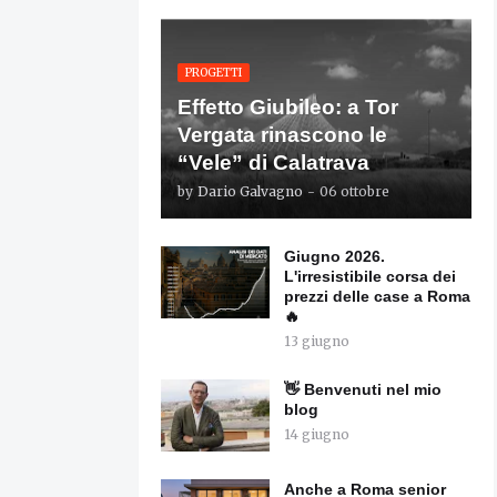
PROGETTI
Effetto Giubileo: a Tor
Vergata rinascono le
“Vele” di Calatrava
by
Dario Galvagno
-
06 ottobre
Giugno 2026.
L'irresistibile corsa dei
prezzi delle case a Roma
🔥
13 giugno
👋 Benvenuti nel mio
blog
14 giugno
Anche a Roma senior