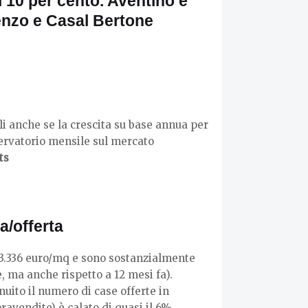
 10 per cento. Aventino e
enzo e Casal Bertone
bili anche se la crescita su base annua per
servatorio mensile sul mercato
ts
a/offerta
ui 3.336 euro/mq e sono sostanzialmente
, ma anche rispetto a 12 mesi fa).
nuito il numero di case offerte in
avendite) è calato di quasi il 6%.