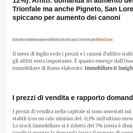
12%). Affitti: domanda in aumento del
Trionfale ma anche Pigneto, San Lor
spiccano per aumento dei canoni
Estratto e rielaborazione dell'articolo di Laura Cavestri per
IlSole24ore
Il mese di luglio vede i prezzi e i canoni d’affitto sta
gli affitti resta importante. È quanto emerge dall’Os
immobiliare di Roma elaborato
Immobiliare.it Insigh
I prezzi di vendita e rapporto domand
I prezzi di vendita nella capitale si sono assestati s
stabili (con un calo minimo del -0,1% nell’ultimo mese
Lo stock immobiliare si è ridotto del 7% (ossia è dimi
vendita) mentre la domanda (ossia il numero di compr