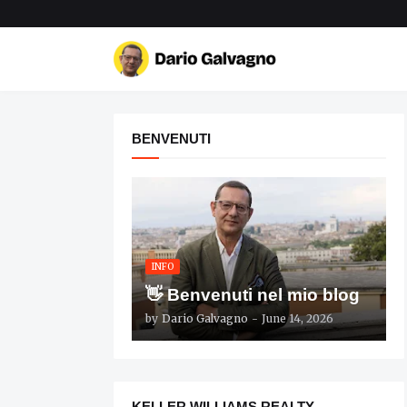
BENVENUTI
INFO
👋 Benvenuti nel mio blog
by
Dario Galvagno
-
June 14, 2026
KELLER WILLIAMS REALTY