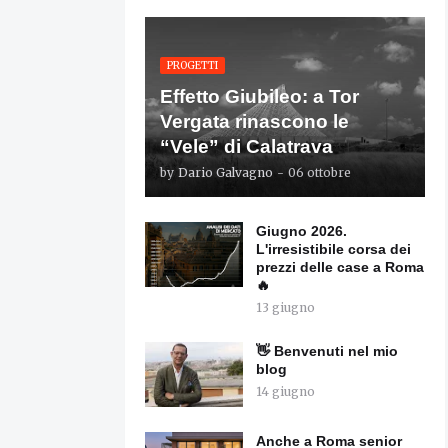
PROGETTI
Effetto Giubileo: a Tor
Vergata rinascono le
“Vele” di Calatrava
by
Dario Galvagno
-
06 ottobre
Giugno 2026.
L'irresistibile corsa dei
prezzi delle case a Roma
🔥
13 giugno
👋 Benvenuti nel mio
blog
14 giugno
Anche a Roma senior