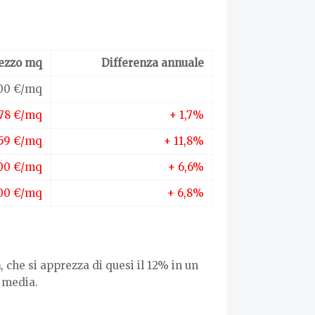
ezzo mq
Differenza annuale
100 €/mq
278 €/mq
+ 1,7%
459 €/mq
+ 11,8%
200 €/mq
+ 6,6%
300 €/mq
+ 6,8%
a
, che si apprezza di quesi il 12% in un
 media.