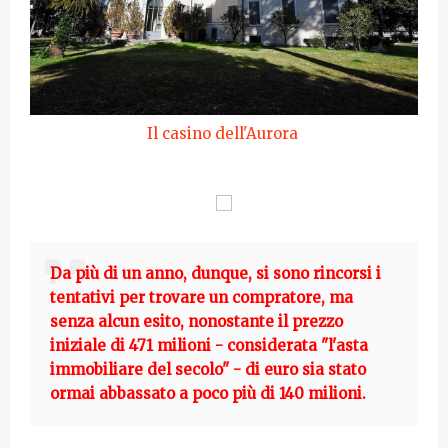
Il casino dell'Aurora
Da più di un anno, dunque, si sono rincorsi i
tentativi per trovare un compratore, ma
senza alcun esito, nonostante il prezzo
iniziale di 471 milioni - considerata "l'asta
immobiliare del secolo" - di euro sia stato
ormai abbassato a poco più di 140 milioni.