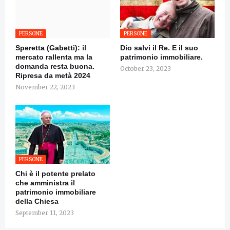
PERSONE
PERSONE
Speretta (Gabetti): il
Dio salvi il Re. E il suo
mercato rallenta ma la
patrimonio immobiliare.
domanda resta buona.
October 23, 2023
Ripresa da metà 2024
November 22, 2023
PERSONE
Chi è il potente prelato
che amministra il
patrimonio immobiliare
della Chiesa
September 11, 2023