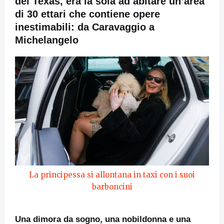
del Texas, era la sola ad abitare un’area
di 30 ettari che contiene opere
inestimabili: da Caravaggio a
Michelangelo
La principessa si allontana in taxi con i suoi
barboncini
Una dimora da sogno, una nobildonna e una