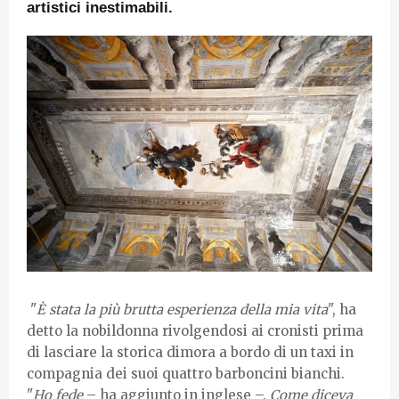
artistici inestimabili.
"
È stata la più brutta esperienza della mia vita
", ha
detto la nobildonna rivolgendosi ai cronisti prima
di lasciare la storica dimora a bordo di un taxi in
compagnia dei suoi quattro barboncini bianchi.
"
Ho fede
– ha aggiunto in inglese –.
Come diceva