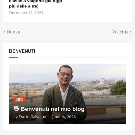
classe A valgono già oggi
più delle altre)
December 13, 2023
Nuova
Vecchia
BENVENUTI
INFO
👋 Benvenuti nel mio blog
by
Dario Galvagno
-
June 14, 2026