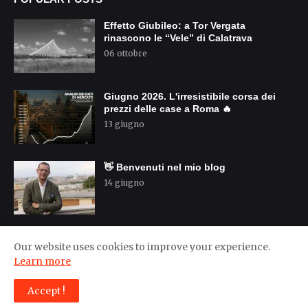
Effetto Giubileo: a Tor Vergata
rinascono le “Vele” di Calatrava
06 ottobre
Giugno 2026. L'irresistibile corsa dei
prezzi delle case a Roma 🔥
13 giugno
👋 Benvenuti nel mio blog
14 giugno
Our website uses cookies to improve your experience.
Learn more
Home
About Us
Privacy Policy
Contact Us
Accept !
Design by -
Pro Blogger Templates