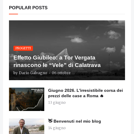
POPULAR POSTS
PROGETTI
Effetto Giubileo: a Tor Vergata
rinascono le “Vele” di Calatrava
by
Dario Galvagno
-
06 ottobre
Giugno 2026. L'irresistibile corsa dei
prezzi delle case a Roma 🔥
13 giugno
👋 Benvenuti nel mio blog
14 giugno