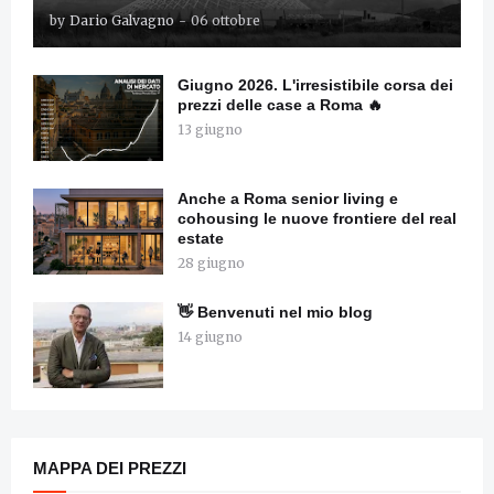
by
Dario Galvagno
-
06 ottobre
Giugno 2026. L'irresistibile corsa dei
prezzi delle case a Roma 🔥
13 giugno
Anche a Roma senior living e
cohousing le nuove frontiere del real
estate
28 giugno
👋 Benvenuti nel mio blog
14 giugno
MAPPA DEI PREZZI