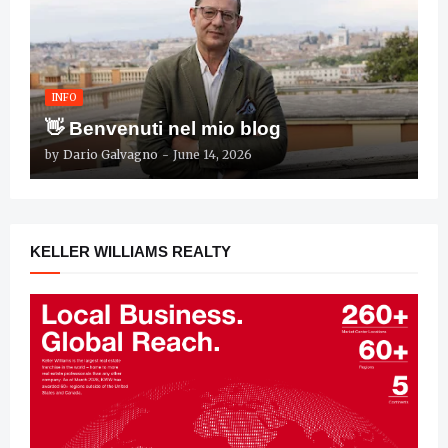
INFO
👋 Benvenuti nel mio blog
by
Dario Galvagno
-
June 14, 2026
KELLER WILLIAMS REALTY