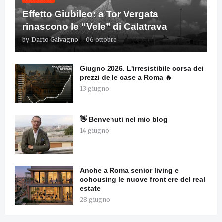
Effetto Giubileo: a Tor Vergata
rinascono le “Vele” di Calatrava
by
Dario Galvagno
-
06 ottobre
Giugno 2026. L'irresistibile corsa dei
prezzi delle case a Roma 🔥
13 giugno
👋 Benvenuti nel mio blog
14 giugno
Anche a Roma senior living e
cohousing le nuove frontiere del real
estate
28 giugno