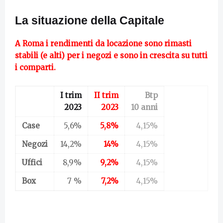
La situazione della Capitale
A Roma i rendimenti da locazione sono rimasti
stabili (e alti) per i negozi e sono in crescita su tutti
i comparti.
I trim
II trim
Btp
2023
2023
10 anni
Case
5,6%
5,8%
4,15%
Negozi
14,2%
14%
4,15%
Uffici
8,9%
9,2%
4,15%
Box
7 %
7,2%
4,15%